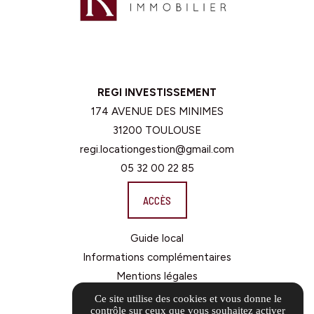
REGI INVESTISSEMENT
174 AVENUE DES MINIMES
31200 TOULOUSE
regi.locationgestion@gmail.com
05 32 00 22 85
ACCÈS
Guide local
Informations complémentaires
Mentions légales
Politique de confidentialité
Ce site utilise des cookies et vous donne le
contrôle sur ceux que vous souhaitez activer